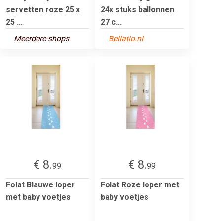
servetten roze 25 x
24x stuks ballonnen
25 ...
27 c...
Meerdere shops
Bellatio.nl
€ 8.
€ 8.
99
99
Folat Blauwe loper
Folat Roze loper met
met baby voetjes
baby voetjes