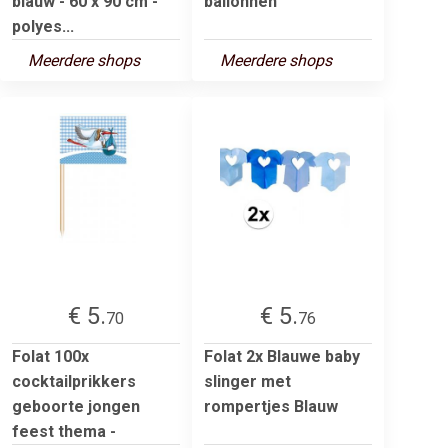
blauw - 60 x 90 cm -
ballonnen
polyes...
Meerdere shops
Meerdere shops
€ 5.
€ 5.
70
76
Folat 100x
Folat 2x Blauwe baby
cocktailprikkers
slinger met
geboorte jongen
rompertjes Blauw
feest thema -