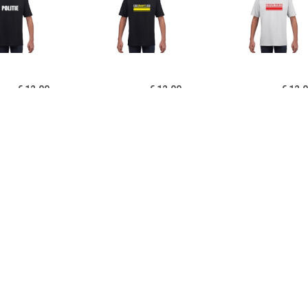
€ 12.99
€ 12.99
€ 12.
ie tekst t-shirt zwart
SWAT team logo t-shirt
Dokter logo t-sh
kinderen Zwart
zwart voor kinderen
kinder
€ 12.99
€ 13.99
€ 12.
ndweer logo t-shirt
Sexy lifeguard/
FBI tekst t-sh