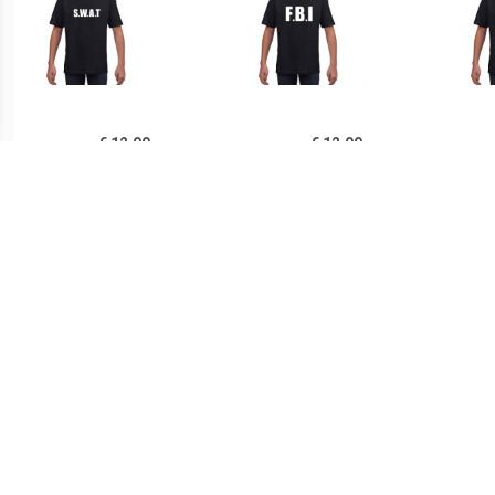
€ 12.99
€ 12.99
SWAT tekst t-shirt zwart
FBI tekst t-shirt zwart
Polit
kinderen Zwart
kinderen Zwart
€ 12.99
€ 12.50
FBI logo t-shirt zwart voor
Soldaten / leger
Bra