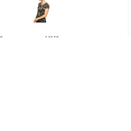
99
€ 12.50
irt wit voor
Soldaten / leger
en
verkleedkleding
camouflage shirt dames
Groen
99
€ 12.99
irt zwart
SWAT tekst t-shirt zwart