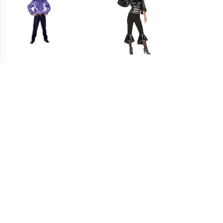
€ 9.99
€ 12.50
Ruche Blouse Paars
Jabot blouse op=op
Br
€ 19.95
€ 9.99
Hippie Franje
Dames Ruche Blouse
Neon Geel