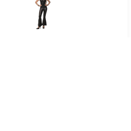
99
€ 19.95
ower
Catsuit Zwart
9
€ 9.99
ilver
Ruche Blouse Baby Rose