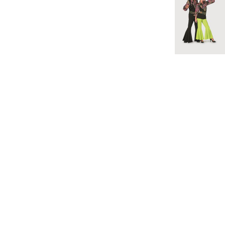
€ 19.95
€ 21.95
€ 16.
oek classic Zwart
Hippie broek bi-stretch
Flower p
€ 32.50
€ 7.99
€ 7.9
Disco Popart
Hotpants Goud
Hotpants Z