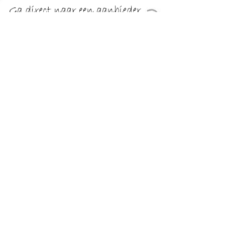
€ 14.95
Verzenden: € 4.95
Op werkdagen vóór 15:00
besteld, morgen in huis
Op zoek naar een 80's disco outfit? Met dit disco kostuum
heb je een goed begin te pakken. Ook leuk om te dragen als
je een jaren 80 feestje of iets dergelijks hebt natuurlijk!
TERUG