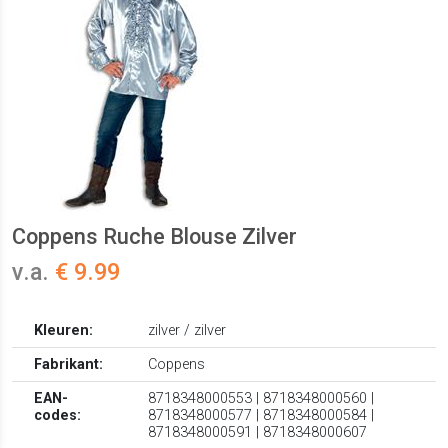
Coppens Ruche Blouse Zilver
v.a.
€ 9.99
Kleuren:
zilver / zilver
Fabrikant:
Coppens
EAN-
8718348000553 | 8718348000560 |
codes:
8718348000577 | 8718348000584 |
8718348000591 | 8718348000607