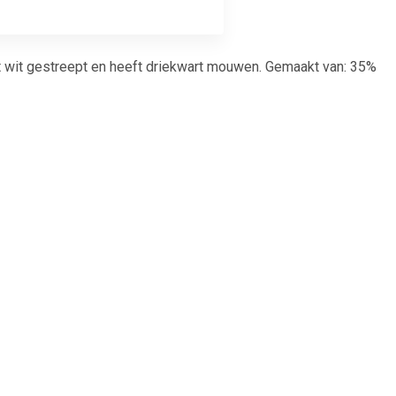
et wit gestreept en heeft driekwart mouwen. Gemaakt van: 35%
99
€ 12.99
ok rood
Rode fluwelen cape met