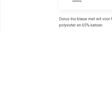
Dorus trui blauw met wit voor
polyester en 65% katoen.
Meest populaire producten
€ 10.49
€ 7.45
Tutu onderrok zwart
Tule rokje voor dames
Topp