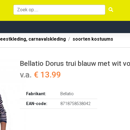
eestkleding, carnavalskleding
soorten kostuums
Bellatio Dorus trui blauw met wit v
v.a.
€ 13.99
Fabrikant:
Bellatio
EAN-code:
8718758538042