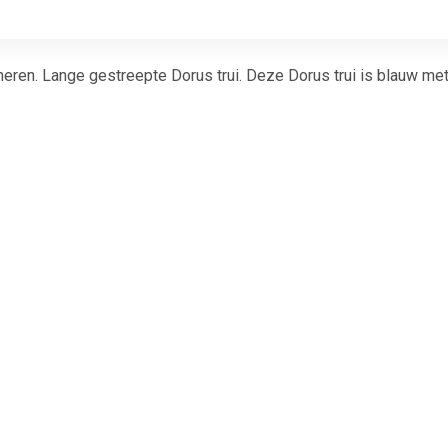
 heren. Lange gestreepte Dorus trui. Deze Dorus trui is blauw m
€ 6.99
€ 11.99
€ 10.
ers - Tule rokje voor
Tutu onderrok wit
Tutu onderr