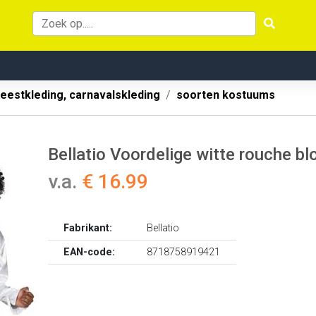
eestkleding, carnavalskleding
soorten kostuums
Bellatio Voordelige witte rouche bl
v.a.
€ 16.99
Fabrikant:
Bellatio
EAN-code:
8718758919421