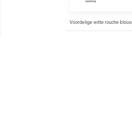
Voordelige witte rouche blous
Meest populaire producten
€ 10.49
€ 7.45
Tutu onderrok zwart
Tule rokje voor dames
Topp