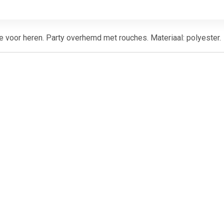
e voor heren. Party overhemd met rouches. Materiaal: polyester.
€ 6.99
€ 11.99
€ 10.
ers - Tule rokje voor
Tutu onderrok wit
Tutu onderr
dames