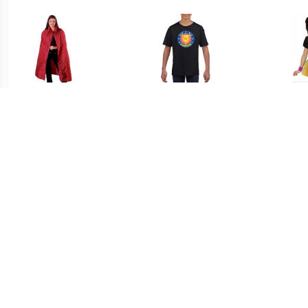
€ 11.99
€ 12.99
Voordelige rode satijnen
Zwart kampioen shirt voor
Neon 
cape voor volwassenen
kinderen
€ 84.95
€ 31.27
Heren kostuum met
Grote maten rode
Op