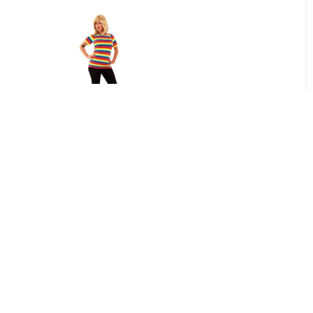
99
€ 12.99
shirt voor
T-shirt met regenboog
en
strepen voor dames
99
€ 13.99
uw met wit
Dorus shirt voor dames