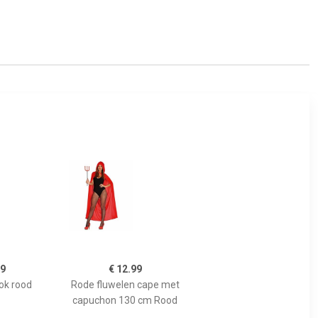
99
€ 12.99
ok rood
Rode fluwelen cape met
capuchon 130 cm Rood