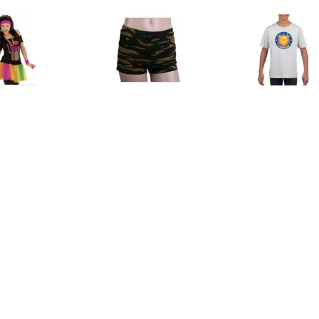
€ 11.99
€ 10.19
€ 12.
gekleurde tutu Multi
Camouflage print
Wit kampioen 
hotpants voor dames
kinder
€ 79.95
€ 13.99
€ 13.
poSuits Evergreen
Dorus trui rood met wit
Dorus trui bla