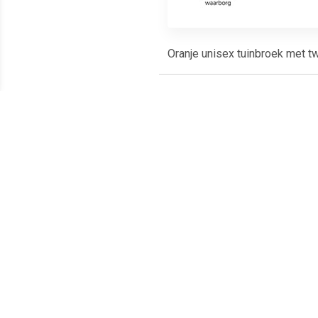
Oranje unisex tuinbroek met t
Meest populaire producten
€ 10.49
€ 7.45
Tutu onderrok zwart
Tule rokje voor dames
Topp