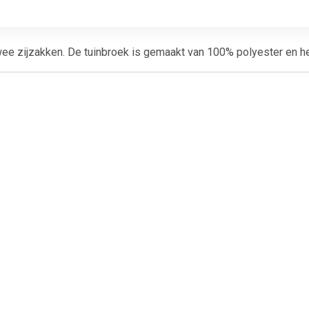
wee zijzakken. De tuinbroek is gemaakt van 100% polyester en h
€ 6.99
€ 11.99
€ 10.
ers - Tule rokje voor
Tutu onderrok wit
Tutu onderr
dames