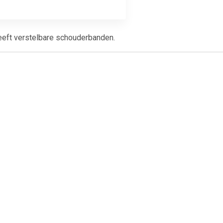
eeft verstelbare schouderbanden.
99
€ 12.99
ok rood
Rode fluwelen cape met
capuchon 130 cm Rood