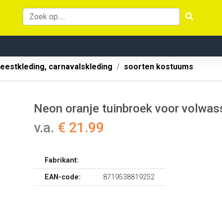
eestkleding, carnavalskleding
soorten kostuums
Neon oranje tuinbroek voor volwa
v.a.
€ 21.99
Fabrikant:
EAN-code:
8719538819252