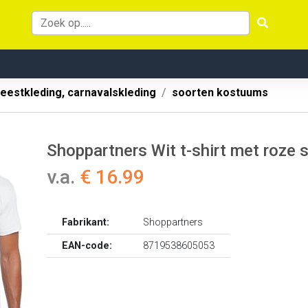
eestkleding, carnavalskleding
soorten kostuums
Shoppartners Wit t-shirt met roze 
v.a.
€ 16.99
Fabrikant:
Shoppartners
EAN-code:
8719538605053