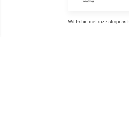
Wit t-shirt met roze stropdas 
Meest populaire producten
€ 10.49
€ 7.45
Tutu onderrok zwart
Tule rokje voor dames
Topp