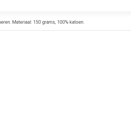
heren. Materiaal: 150 grams, 100% katoen.
€ 6.99
€ 11.99
€ 10.
ers - Tule rokje voor
Tutu onderrok wit
Tutu onderr
dames