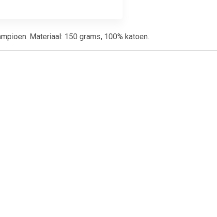
kampioen. Materiaal: 150 grams, 100% katoen.
99
€ 12.99
ok rood
Rode fluwelen cape met
capuchon 130 cm Rood