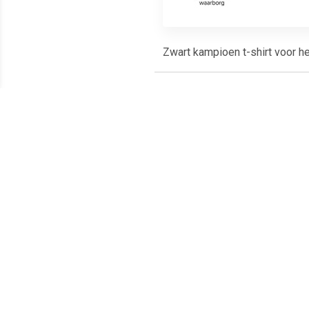
Zwart kampioen t-shirt voor he
Meest populaire producten
€ 10.49
€ 7.45
Tutu onderrok zwart
Tule rokje voor dames
Topp