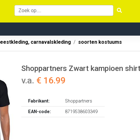
eestkleding, carnavalskleding
soorten kostuums
Shoppartners Zwart kampioen shirt
v.a.
€ 16.99
Fabrikant:
Shoppartners
EAN-code:
8719538603349