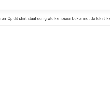
ren. Op dit shirt staat een grote kampioen beker met de tekst: 
€ 6.99
€ 11.99
€ 10.
ers - Tule rokje voor
Tutu onderrok wit
Tutu onderr
dames