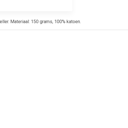
steller. Materiaal: 150 grams, 100% katoen.
99
€ 12.99
ok rood
Rode fluwelen cape met
capuchon 130 cm Rood