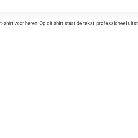
t-shirt voor heren. Op dit shirt staat de tekst: professioneel uit
€ 6.99
€ 11.99
€ 10.
ers - Tule rokje voor
Tutu onderrok wit
Tutu onderr
dames