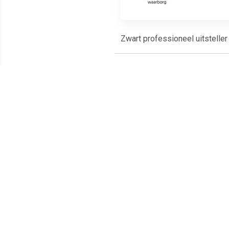
Zwart professioneel uitsteller 
Meest populaire producten
€ 10.49
€ 7.45
Tutu onderrok zwart
Tule rokje voor dames
Topp