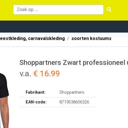
eestkleding, carnavalskleding
soorten kostuums
Shoppartners Zwart professioneel ui
v.a.
€ 16.99
Fabrikant:
Shoppartners
EAN-code:
8719538606326