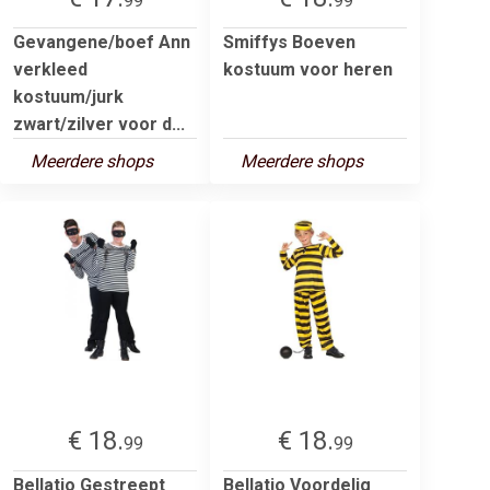
99
99
Gevangene/boef Ann
Smiffys Boeven
verkleed
kostuum voor heren
kostuum/jurk
zwart/zilver voor d...
Meerdere shops
Meerdere shops
€ 18.
€ 18.
99
99
Bellatio Gestreept
Bellatio Voordelig