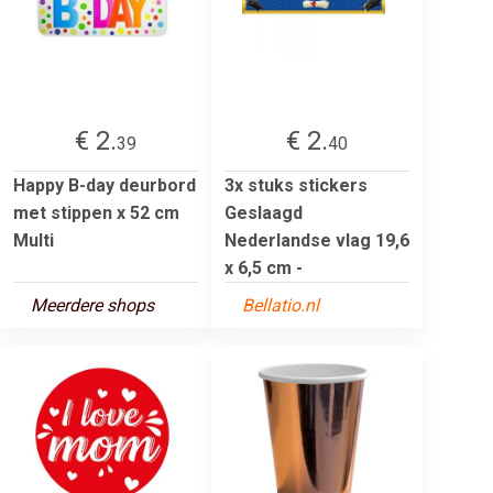
€ 2.
€ 2.
39
40
Happy B-day deurbord
3x stuks stickers
met stippen x 52 cm
Geslaagd
Multi
Nederlandse vlag 19,6
x 6,5 cm -
Meerdere shops
Bellatio.nl