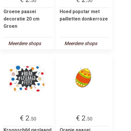
50
50
Groene paasei
Hoed popstar met
decoratie 20 cm
pailletten donkerroze
Groen
Meerdere shops
Meerdere shops
€ 2.
€ 2.
50
50
Kroonschild geslaagd
Oranje paasei