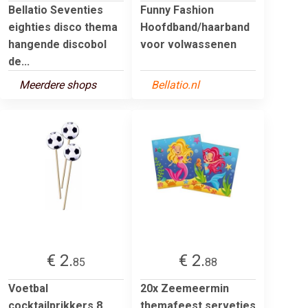
Bellatio Seventies
Funny Fashion
eighties disco thema
Hoofdband/haarband
hangende discobol
voor volwassenen
de...
Meerdere shops
Bellatio.nl
€ 2.
€ 2.
85
88
Voetbal
20x Zeemeermin
cocktailprikkers 8
themafeest servetjes