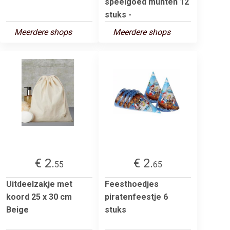
speelgoed munten 12
stuks -
Meerdere shops
Meerdere shops
€ 2.
€ 2.
55
65
Uitdeelzakje met
Feesthoedjes
koord 25 x 30 cm
piratenfeestje 6
Beige
stuks