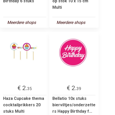
Birthday 6 stuks
op stok 10 x 15 cm
Multi
Meerdere shops
Meerdere shops
€ 2.
€ 2.
35
39
Haza Cupcake thema
Bellatio 10x stuks
cocktailprikkers 20
bierviltjes/onderzette
stuks Multi
rs Happy Birthday f...