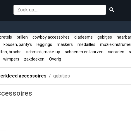
retels
brillen
cowboy accessoires
diadeems
gebitjes
haarba
s
kousen, panty's
leggings
maskers
medailles
muziekinstrum
tton, broche
schmink, make-up
schoenen en laarzen
sieraden
s
n
wimpers
zakdoeken
Overig
erkleed accessoires
gebitjes
ccessoires