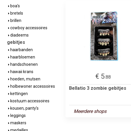
boa's
bretels
brillen
cowboy accessoires
diadeems
gebitjes
haarbanden
haarbloemen
handschoenen
hawaii krans
€ 5
.88
hoeden, mutsen
holbewoner accessoires
Bellatio 3 zombie gebitjes
kettingen
kostuum accessoires
kousen, panty's
Meerdere shops
leggings
maskers
medailles