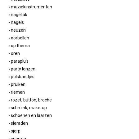
muziekinstrumenten
nagellak
nagels
neuzen
oorbellen
op thema
oren
paraplu's
party lenzen
polsbandjes
pruiken
riemen
rozet, button, broche
schmink, make-up
schoenen en laarzen
sieraden
sjerp
snorren