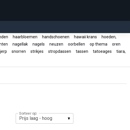
nden
haarbloemen
handschoenen
hawaii krans
hoeden,
enten
nagellak
nagels
neuzen
oorbellen
op thema
oren
jerp
snorren
strikjes
stropdassen
tassen
tatoeages
tiara,
Sorteer op: