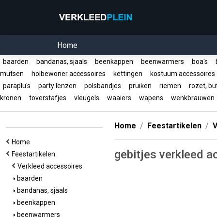
Home
baarden
bandanas, sjaals
beenkappen
beenwarmers
boa's
b
mutsen
holbewoner accessoires
kettingen
kostuum accessoire
paraplu's
party lenzen
polsbandjes
pruiken
riemen
rozet, bu
kronen
toverstafjes
vleugels
waaiers
wapens
wenkbrauwe
Home
Feestartikelen
V
Home
gebitjes verkleed a
Feestartikelen
Verkleed accessoires
baarden
bandanas, sjaals
beenkappen
beenwarmers