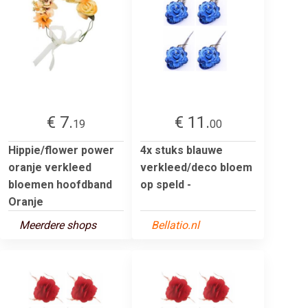
€ 7.
€ 11.
19
00
Hippie/flower power
4x stuks blauwe
oranje verkleed
verkleed/deco bloem
bloemen hoofdband
op speld -
Oranje
Meerdere shops
Bellatio.nl