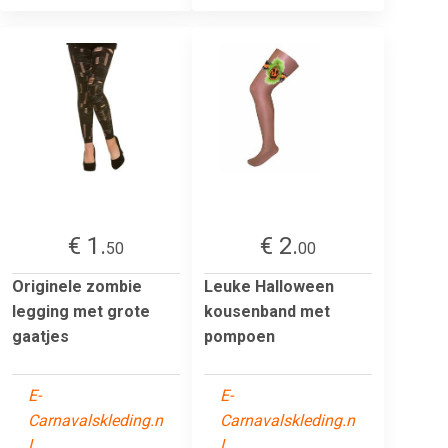
€ 1.
€ 2.
50
00
Originele zombie
Leuke Halloween
legging met grote
kousenband met
gaatjes
pompoen
E-
E-
Carnavalskleding.n
Carnavalskleding.n
l
l