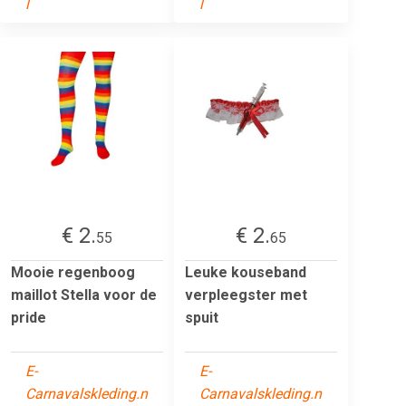
l
l
€ 2.
€ 2.
55
65
Mooie regenboog
Leuke kouseband
maillot Stella voor de
verpleegster met
pride
spuit
E-
E-
Carnavalskleding.n
Carnavalskleding.n