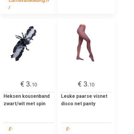
Carnavalskleding.n
l
€ 3.
€ 3.
10
10
Heksen kousenband
Leuke paarse visnet
zwart/wit met spin
disco net panty
E-
E-