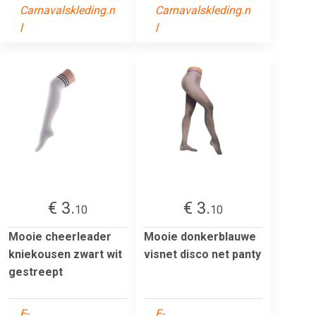
Carnavalskleding.n
Carnavalskleding.n
l
l
€ 3.
€ 3.
10
10
Mooie cheerleader
Mooie donkerblauwe
kniekousen zwart wit
visnet disco net panty
gestreept
E-
E-