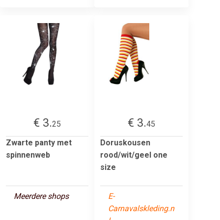
€ 3.
€ 3.
25
45
Zwarte panty met
Doruskousen
spinnenweb
rood/wit/geel one
size
Meerdere shops
E-
Carnavalskleding.n