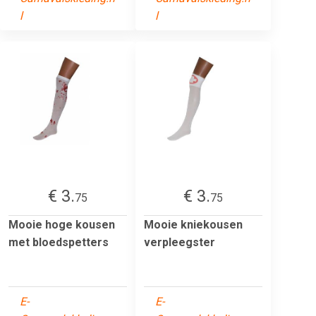
l
l
€ 3.
€ 3.
75
75
Mooie hoge kousen
Mooie kniekousen
met bloedspetters
verpleegster
E-
E-