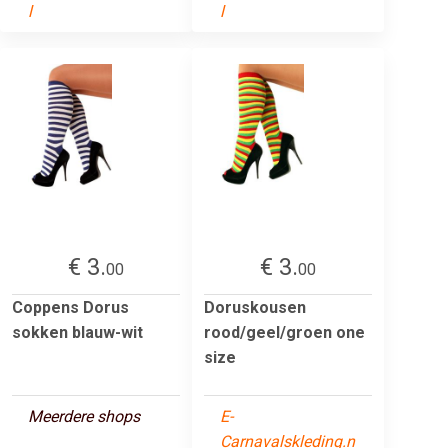
l
l
€ 3.
€ 3.
00
00
Coppens Dorus
Doruskousen
sokken blauw-wit
rood/geel/groen one
size
Meerdere shops
E-
Carnavalskleding.n