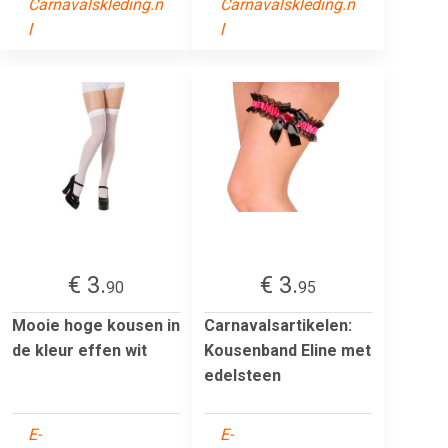
Carnavalskleding.n
Carnavalskleding.n
l
l
€ 3.
€ 3.
90
95
Mooie hoge kousen in
Carnavalsartikelen:
de kleur effen wit
Kousenband Eline met
edelsteen
E-
E-