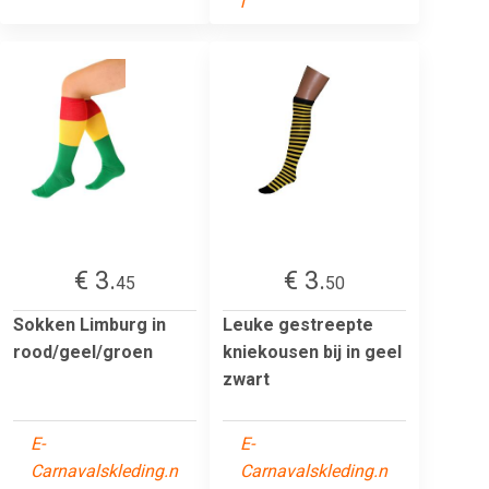
l
€ 3.
€ 3.
45
50
Sokken Limburg in
Leuke gestreepte
rood/geel/groen
kniekousen bij in geel
zwart
E-
E-
Carnavalskleding.n
Carnavalskleding.n