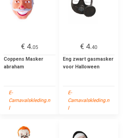
€ 4.
€ 4.
05
40
Coppens Masker
Eng zwart gasmasker
abraham
voor Halloween
E-
E-
Carnavalskleding.n
Carnavalskleding.n
l
l