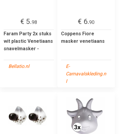
€ 5.
€ 6.
98
90
Faram Party 2x stuks
Coppens Fiore
wit plastic Venetiaans
masker venetiaans
snavelmasker -
Bellatio.nl
E-
Carnavalskleding.n
l