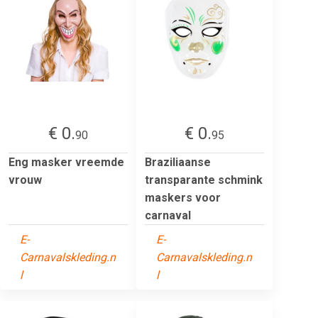
€ 0.
€ 0.
90
95
Eng masker vreemde
Braziliaanse
vrouw
transparante schmink
maskers voor
carnaval
E-
E-
Carnavalskleding.n
Carnavalskleding.n
l
l