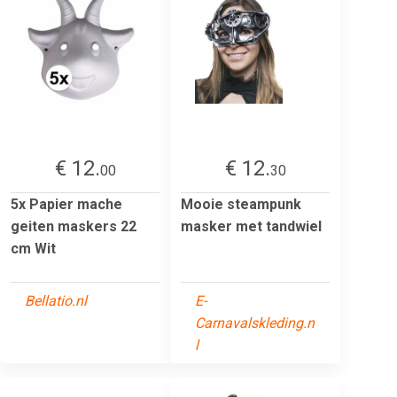
€ 12.
€ 12.
00
30
5x Papier mache
Mooie steampunk
geiten maskers 22
masker met tandwiel
cm Wit
Bellatio.nl
E-
Carnavalskleding.n
l