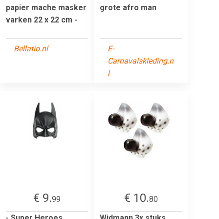
papier mache masker
grote afro man
varken 22 x 22 cm -
Bellatio.nl
E-
Carnavalskleding.n
l
€ 9.
€ 10.
99
80
- Super Heroes
Widmann 3x stuks