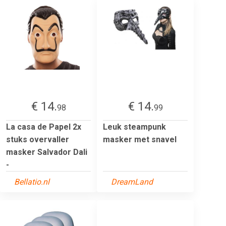
€ 14.
€ 14.
98
99
La casa de Papel 2x
Leuk steampunk
stuks overvaller
masker met snavel
masker Salvador Dali
-
Bellatio.nl
DreamLand